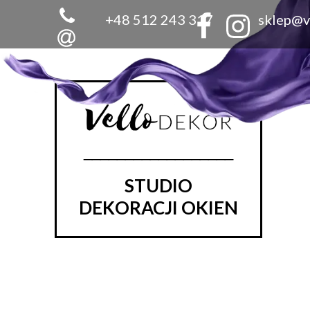
+48 512 243 317
sklep@v
__________________
STUDIO
DEKORACJI OKIEN