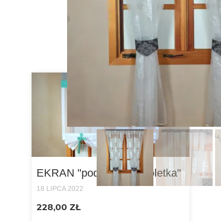
Zobacz też
EKRAN "podciągnięta roletka"
18 LIPCA 2022
228,00 ZŁ